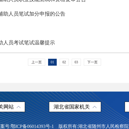
察辅助人员笔试加分申报的公告
辅助人员考试笔试温馨提示
上一页
01
02
03
下一页
关网站
湖北省国家机关
案号:鄂ICP备06014393号-1 版权所有:湖北省随州市人民检